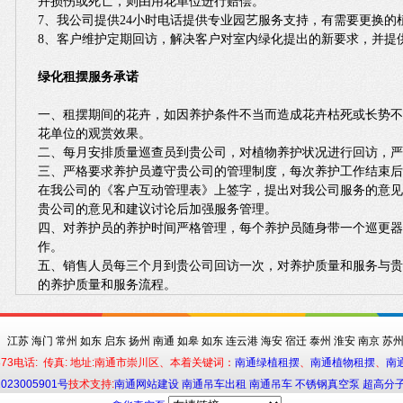
卉损伤或死亡，则由用花单位进行赔偿。
7、我公司提供24小时电话提供专业园艺服务支持，有需要更换
8、客户维护定期回访，解决客户对室内绿化提出的新要求，并提
绿化租摆服务承诺
一、租摆期间的花卉，如因养护条件不当而造成花卉枯死或长势
花单位的观赏效果。
二、每月安排质量巡查员到贵公司，对植物养护状况进行回访，
三、严格要求养护员遵守贵公司的管理制度，每次养护工作结束
在我公司的《客户互动管理表》上签字，提出对我公司服务的意
贵公司的意见和建议讨论后加强服务管理。
四、对养护员的养护时间严格管理，每个养护员随身带一个巡更器
作。
五、销售人员每三个月到贵公司回访一次，对养护质量和服务与
的养护质量和服务流程。
：
江苏
海门
常州
如东
启东
扬州
南通
如皋
如东
连云港
海安
宿迁
泰州
淮安
南京
苏
2873电话: 传真: 地址:南通市崇川区、本着关键词：
南通绿植租摆
、
南通植物租摆
、
南
023005901号
技术支持:
南通网站建设
南通吊车出租
南通吊车
不锈钢真空泵
超高分