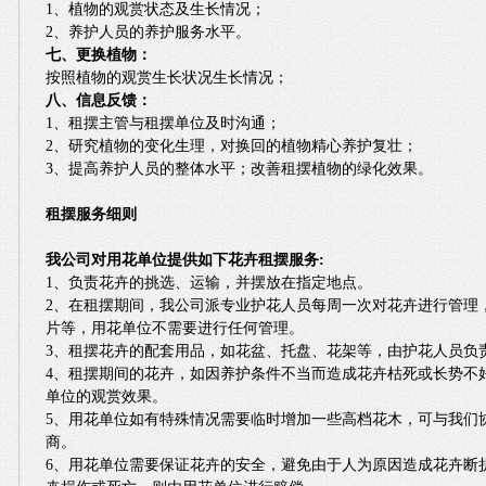
1、植物的观赏状态及生长情况；
2、养护人员的养护服务水平。
七、更换植物：
按照植物的观赏生长状况生长情况；
八、信息反馈：
1、租摆主管与租摆单位及时沟通；
2、研究植物的变化生理，对换回的植物精心养护复壮；
3、提高养护人员的整体水平；改善租摆植物的绿化效果。
租摆服务细则
我公司对用花单位提供如下花卉租摆服务:
1、负责花卉的挑选、运输，并摆放在指定地点。
2、在租摆期间，我公司派专业护花人员每周一次对花卉进行管理
片等，用花单位不需要进行任何管理。
3、租摆花卉的配套用品，如花盆、托盘、花架等，由护花人员负
4、租摆期间的花卉，如因养护条件不当而造成花卉枯死或长势不
单位的观赏效果。
5、用花单位如有特殊情况需要临时增加一些高档花木，可与我们
商。
6、用花单位需要保证花卉的安全，避免由于人为原因造成花卉断