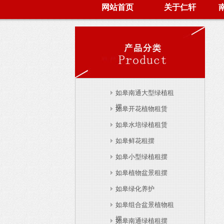
网站首页
关于仁轩
如皋南通大型绿植租
摆
如皋开花植物租赁
如皋水培绿植租赁
如皋鲜花租摆
如皋小型绿植租摆
如皋植物盆景租摆
如皋绿化养护
如皋组合盆景植物租
摆
如皋南通绿植租摆