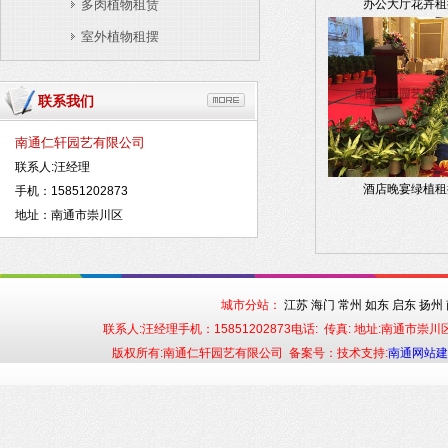
多肉植物租赁
办公大厅花卉租
室外植物租摆
联系我们
南通仁轩园艺有限公司
联系人:汪经理
酒店晚宴绿植租
手机：15851202873
地址：南通市崇川区
城市分站：
江苏
海门
常州
如东
启东
扬州
联系人:汪经理手机：15851202873电话: 传真: 地址:南通市
版权所有:南通仁轩园艺有限公司 备案号：技术支持:
南通网站