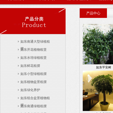
产品中心
如东南通大型绿植租
摆
如东开花植物租赁
如东水培绿植租赁
如东鲜花租摆
如东平安树
如东小型绿植租摆
如东植物盆景租摆
如东绿化养护
如东组合盆景植物租
摆
如东南通绿植租摆