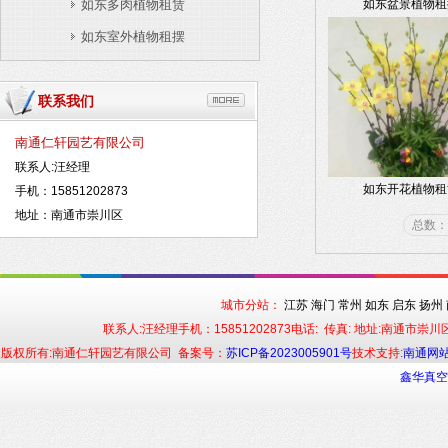
如东多肉植物租赁
如东盆景植物租
如东室外植物租摆
联系我们
南通仁轩园艺有限公司
联系人:汪经理
如东开花植物租
手机：15851202873
地址：南通市崇川区
总数：
城市分站：
江苏
海门
常州
如东
启东
扬州
联系人:汪经理手机：15851202873电话: 传真: 地址:南通市
版权所有:南通仁轩园艺有限公司 备案号：
苏ICP备2023005901号
技术支持:
南通网
鑫华真空