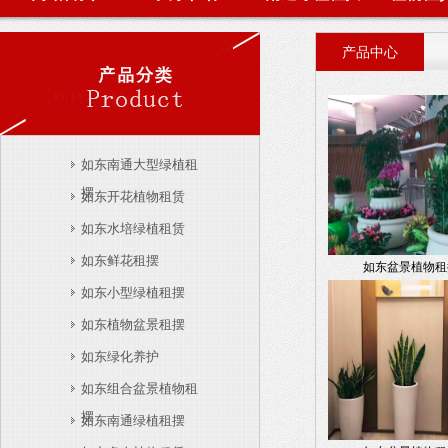
产品中心
如东南通大型绿植租
摆
如东开花植物租赁
如东水培绿植租赁
如东鲜花租摆
如东盆景植物租
如东小型绿植租摆
如东植物盆景租摆
如东绿化养护
如东组合盆景植物租
摆
如东南通绿植租摆